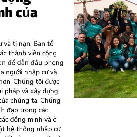
nh của
 và tị nạn.
Ban tổ
các thành viên cộng
nạn để dẫn đầu phong
ủa người nhập cư và
hơn
, Chúng tôi
được
iải pháp
và
xây dựng
của chúng ta.
Chúng
ãnh đạo trong các
 các đồng minh và ở
ột hệ thống nhập cư