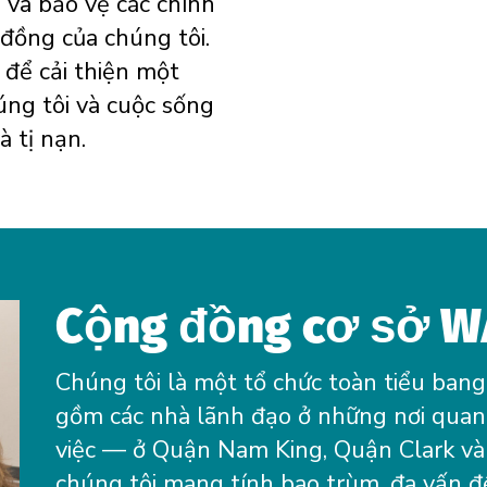
 và bảo vệ các chính
đồng của chúng tôi.
 để cải thiện một
úng tôi và cuộc sống
à tị nạn.
Cộng đồng cơ sở W
Chúng tôi là một tổ chức toàn tiểu bang
gồm các nhà lãnh đạo ở những nơi quan 
việc — ở Quận Nam King, Quận Clark và
chúng tôi mang tính bao trùm, đa vấn đề