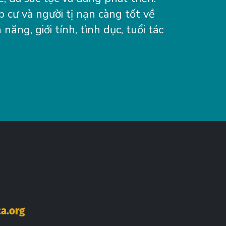
 cư và người tị nạn càng tốt về
 năng, giới tính, tình dục, tuổi tác
ok
Tube
inkedIn
a.org