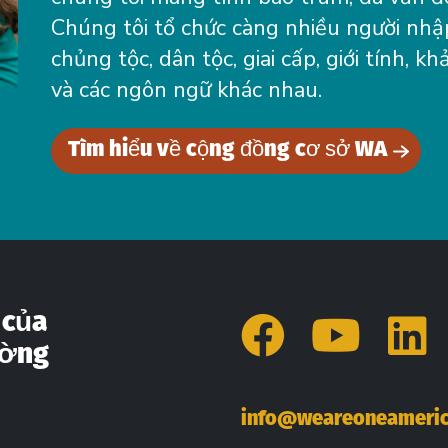
Chúng tôi tổ chức càng nhiều người nhập
chủng tộc, dân tộc, giai cấp, giới tính, khả
và các ngôn ngữ khác nhau.
Tìm hiểu về cộng đồng cơ sở WA
 của
Facebo
You
L
ường
info@weareoneameric