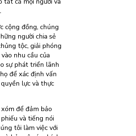
 tất cả mọi người và
.
ức cộng đồng, chúng
những người chia sẻ
chủng tộc, giải phóng
g vào nhu cầu của
o sự phát triển lãnh
 họ để xác định vấn
 quyền lực và thực
ng xóm để đảm bảo
phiếu và tiếng nói
ng tôi làm việc với